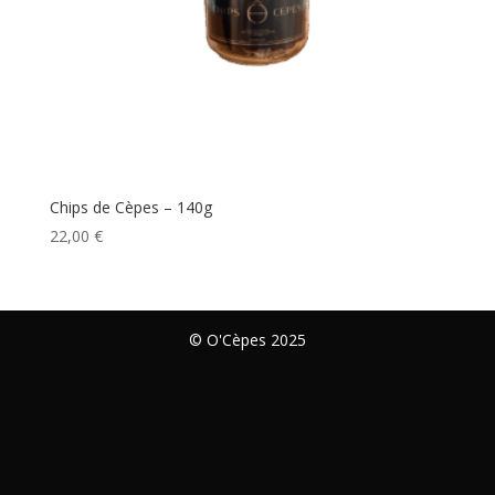
Chips de Cèpes – 140g
22,00
€
© O'Cèpes 2025