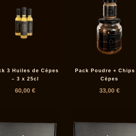
ck 3 Huiles de Cèpes
Pack Poudre + Chips
– 3 x 25cl
Cèpes
60,00
€
33,00
€