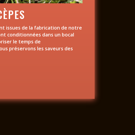
CÈPES
nt issues de la fabrication de notre
sont conditionnées dans un bocal
oriser le temps de
nous préservons les saveurs des