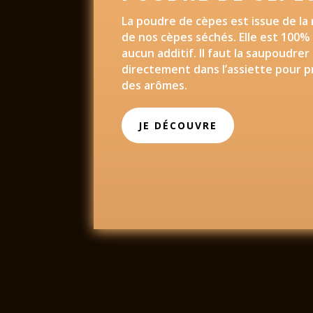
La poudre de cèpes est issue de la
de nos cèpes séchés. Elle est 100%
aucun additif. Il faut la saupoudrer
directement dans l’assiette pour p
des arômes.
JE DÉCOUVRE