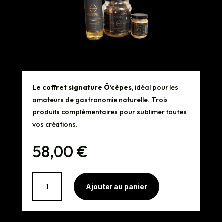
Le coffret signature Ô’cèpes
, idéal pour les
amateurs de gastronomie naturelle. Trois
produits complémentaires pour sublimer toutes
vos créations.
58,00
€
quantité
A
Ajouter au panier
de
l
Pack
t
Prestige
e