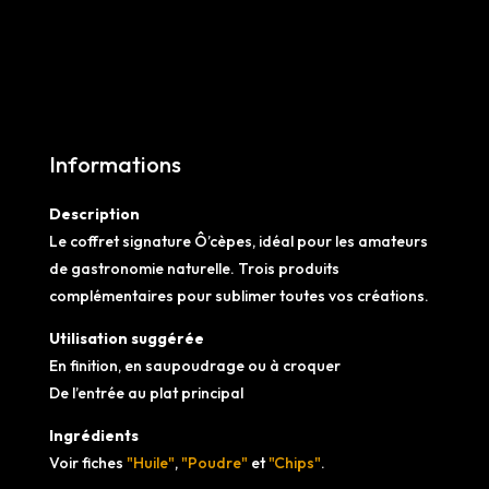
–
r
Huile
n
+
a
Poudre
t
+
i
Chips
v
Informations
e
:
Description
Le coffret signature Ô’cèpes, idéal pour les amateurs
de gastronomie naturelle. Trois produits
complémentaires pour sublimer toutes vos créations.
Utilisation suggérée
En finition, en saupoudrage ou à croquer
De l’entrée au plat principal
Ingrédients
Voir fiches
"Huile"
,
"Poudre"
et
"Chips"
.