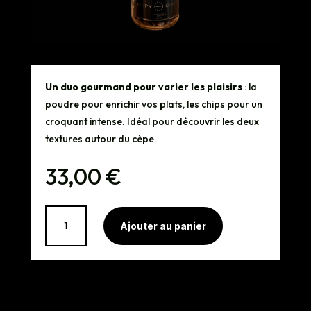
Un duo gourmand pour varier les plaisirs
: la
poudre pour enrichir vos plats, les chips pour un
croquant intense. Idéal pour découvrir les deux
textures autour du cèpe.
33,00
€
quantité
A
Ajouter au panier
de
l
Pack
t
Poudre
e
+
r
Chips
n
de