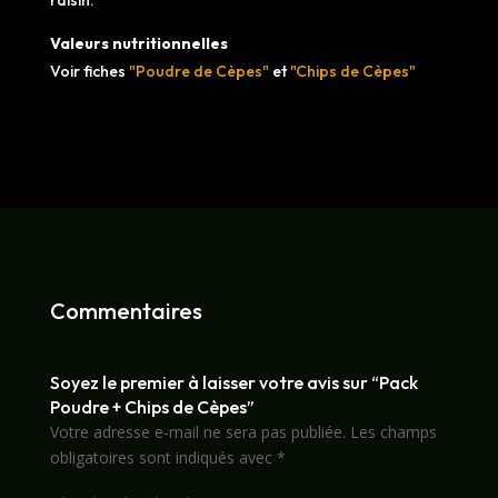
Valeurs nutritionnelles
Voir fiches
"Poudre de Cèpes"
et
"Chips de Cèpes"
Commentaires
Soyez le premier à laisser votre avis sur “Pack
Poudre + Chips de Cèpes”
Votre adresse e-mail ne sera pas publiée.
Les champs
obligatoires sont indiqués avec
*