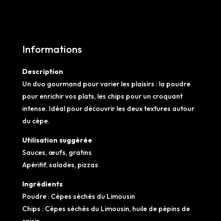
a
Cèpes
t
i
v
Informations
e
:
Description
Un duo gourmand pour varier les plaisirs : la poudre
pour enrichir vos plats, les chips pour un croquant
intense. Idéal pour découvrir les deux textures autour
du cèpe.
Utilisation suggérée
Sauces, œufs, gratins
Apéritif, salades, pizzas
Ingrédients
Poudre : Cèpes séchés du Limousin
Chips : Cèpes séchés du Limousin, huile de pépins de
raisin.